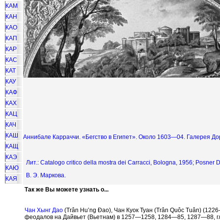
КАМ
КАН
КАО
КАП
КАР
КАС
КАТ
КАУ
КАФ
КАХ
КАЦ
КАЧ
КАШ
Аннибале Карраччи. «Бегство в Египет». Около 1603—04. Галерея Д
КАЩ
КАЭ
Лит.: Catalogo critico della mostra dei Carracci, Bologna, 1956; Posner D.
КАЮ
В. Э. Маркова.
КАЯ
Так же Вы можете узнать о...
Чан Хынг Дао
(Tr
â
n Hu’ng
Đ
ao), Чан Куок Туан (Tr
â
n Qu
ô
c Tu
â
n) (122
феодалов на Дайвьет (Вьетнам) в 1257—1258, 1284—85, 1287—88, 