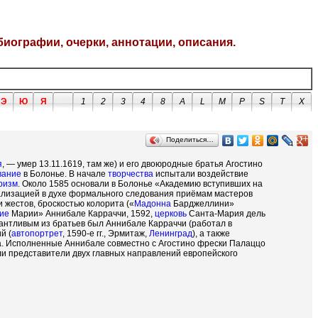
биографии, очерки, аннотации, описания.
Э
Ю
Я
1
2
3
4
8
A
L
M
P
S
T
X
Поделиться…
я
, — умер 13.11.1619, там же) и его двоюродные братья Агостино
вание
в Болонье. В начале
творчества
испытали воздействие
ризм
. Около 1585 основали в Болонье «Академию вступивших на
еализацией в духе формального следования приёмам мастеров
 жестов, броскостью колорита («
Мадонна
Барджеллини»
ие
Марии» Аннибале Карраччи, 1592,
церковь
Санта-Мария дель
антливым из братьев был Аннибале Карраччи (работал в
й (
автопортрет
, 1590-е гг., Эрмитаж,
Ленинград
), а также
а. Исполненные Аннибале совместно с Агостино фрески Палаццо
и представители двух главных направлений европейского