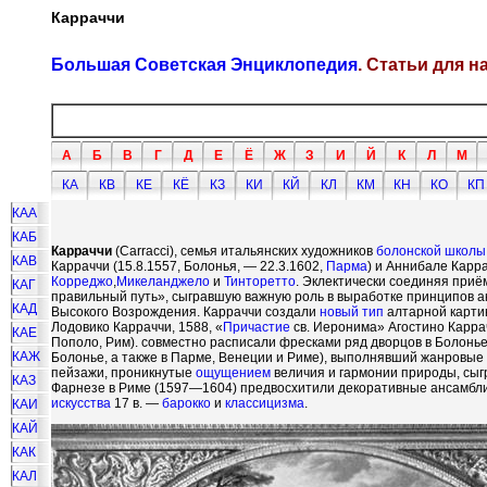
Карраччи
Большая Советская Энциклопедия
. Статьи для 
А
Б
В
Г
Д
Е
Ё
Ж
З
И
Й
К
Л
М
КА
КВ
КЕ
КЁ
КЗ
КИ
КЙ
КЛ
КМ
КН
КО
КП
КАА
КАБ
Карраччи
(Carracci), семья итальянских художников
болонской школы
КАВ
Карраччи (15.8.1557, Болонья, — 22.3.1602,
Парма
) и Аннибале Карра
Корреджо
,
Микеланджело
и
Тинторетто
. Эклектически соединяя приё
КАГ
правильный путь», сыгравшую важную роль в выработке принципов 
КАД
Высокого Возрождения. Карраччи создали
новый тип
алтарной карт
Лодовико Карраччи, 1588, «
Причастие
св. Иеронима» Агостино Карр
КАЕ
Пополо, Рим). совместно расписали фресками ряд дворцов в Болонье
КАЖ
Болонье, а также в Парме, Венеции и Риме), выполнявший жанровые
пейзажи, проникнутые
ощущением
величия и гармонии природы, сыг
КАЗ
Фарнезе в Риме (1597—1604) предвосхитили декоративные ансамбл
искусства
17 в. —
барокко
и
классицизма
.
КАИ
КАЙ
КАК
КАЛ