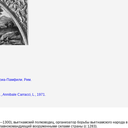
ориа-Памфили. Рим.
, Annibale Carracci, L., 1971.
6—1300), вьетнамский полководец, организатор борьбы вьетнамского народа 
главнокомандующий вооруженными силами страны (с 1283).