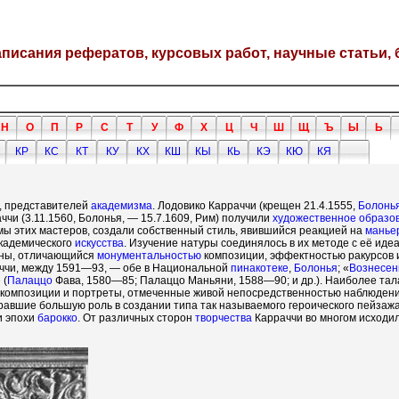
написания рефератов, курсовых работ, научные статьи, 
Н
О
П
Р
С
Т
У
Ф
Х
Ц
Ч
Ш
Щ
Ъ
Ы
Ь
КР
КС
КТ
КУ
КХ
КШ
КЫ
КЬ
КЭ
КЮ
КЯ
, представителей
академизма
. Лодовико Карраччи (крещен 21.4.1555,
Болонь
ччи (3.11.1560, Болонья, — 15.7.1609, Рим) получили
художественное образо
мы этих мастеров, создали собственный стиль, явившийся реакцией на
манье
академического
искусства
. Изучение натуры соединялось в их методе с её ид
ины, отличающийся
монументальностью
композиции, эффектностью ракурсов и
аччи, между 1591—93, — обе в Национальной
пинакотеке
,
Болонья
; «
Вознесен
 (
Палаццо
Фава, 1580—85; Палаццо Маньяни, 1588—90; и др.). Наиболее тал
 композиции и портреты, отмеченные живой непосредственностью наблюдени
равшие большую роль в создании типа так называемого героического пейзаж
и эпохи
барокко
. От различных сторон
творчества
Карраччи во многом исходил