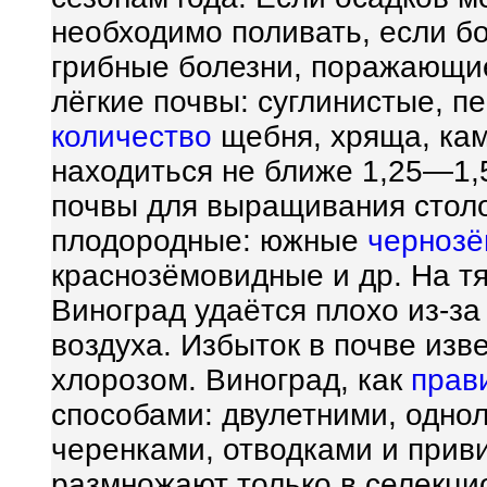
необходимо поливать, если б
грибные болезни, поражающи
лёгкие почвы: суглинистые, 
количество
щебня, хряща, ка
находиться не ближе 1,25—1,
почвы для выращивания стол
плодородные: южные
черноз
краснозёмовидные и др. На т
Виноград удаётся плохо из-за
воздуха. Избыток в почве из
хлорозом. Виноград, как
прав
способами: двулетними, одно
черенками, отводками и прив
размножают только в селекци