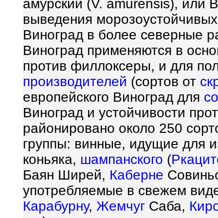
амурский (V. amurensis), или
выведения морозоустойчивых 
Виноград в более северные 
Виноград применяются в осно
против филлоксеры, и для по
производителей
(сортов от
ск
европейского Виноград для
с
Виноград и устойчивости про
районировано около 250 сорт
группы: винные, идущие для и
коньяка,
шампанского
(
Ркацит
Баян Ширей,
Каберне
Совинь
употребляемые в свежем виде
Карабурну
,
Жемчуг
Саба,
Кир