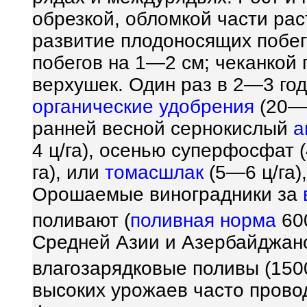
обрезкой, обломкой части рас
развитие плодоносящих побе
побегов на 1—2 см; чеканкой
верхушек. Один раз в 2—3 го
органические удобрения
(20—3
ранней весной сернокислый
а
4 ц/га), осенью суперфосфат 
га), или
томасшлак
(5—6 ц/га),
Орошаемые виноградники за
поливают (
поливная норма
60
Средней Азии и Азербайджан
влагозарядковые поливы (15
высоких урожаев часто провод