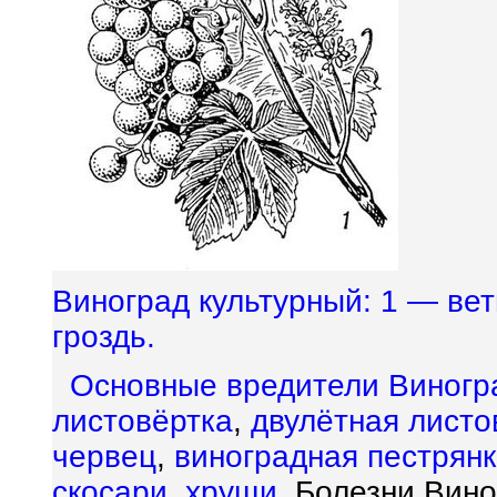
Виноград культурный: 1 — вет
гроздь.
Основные вредители Виногр
листовёртка
,
двулётная листо
червец
,
виноградная пестрян
скосари
,
хрущи
. Болезни Вин