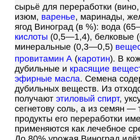
сырьё для переработки (вино
изюм,
варенье
, маринады, же
ягод Виноград (в %): вода (6
кислоты
(0,5—1,4), белковые (
минеральные (0,3—0,5)
веще
провитамин А
(
каротин
). В к
дубильные и
красящие вещес
эфирные масла
. Семена сод
дубильных веществ. Из отхо
получают
этиловый спирт
, ук
сегнетову соль, а из семян —
продукты его переработки им
применяются как лечебное ср
До 80% урожая Виноград идёт