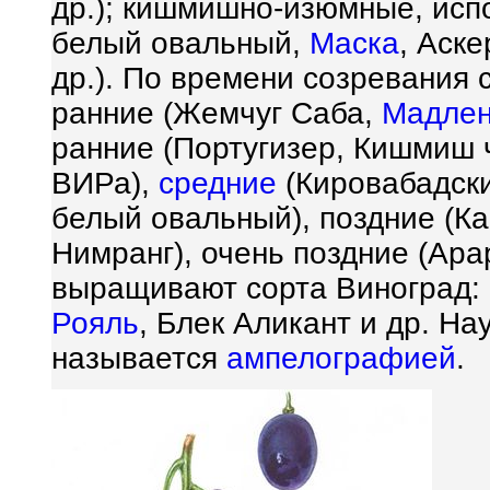
др.); кишмишно-изюмные, исп
белый овальный,
Маска
, Аск
др.). По времени созревания 
ранние (Жемчуг Саба,
Мадлен
ранние (Португизер, Кишмиш 
ВИРа),
средние
(Кировабадски
белый овальный), поздние (Ка
Нимранг), очень поздние (Ара
выращивают сорта Виноград: 
Рояль
, Блек Аликант и др. На
называется
ампелографией
.