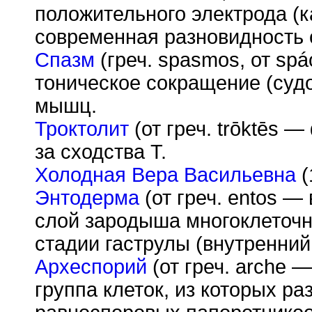
положительного электрода (к
современная разновидность 
Спазм
(греч. spasmos, от sp
á
тоническое сокращение (суд
мышц.
Троктолит
(от греч. tr
ō
kt
ē
s — 
за сходства Т.
Холодная Вера Васильевна
(
Энтодерма
(от греч. entos —
слой зародыша многоклеточн
стадии гаструлы (внутренни
Археспорий
(от греч. arche 
группа клеток, из которых ра