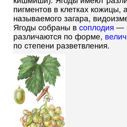
кишмиши). Ягоды имеют разли
пигментов в клетках кожицы, а
называемого загара, видоиз
Ягоды собраны в
соплодия
— г
различаются по форме,
велич
по степени разветвления.