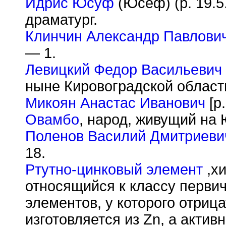
Идрис Юсуф
(Юсеф) (р. 19.5
драматург.
Клинчин Александр Павлови
— 1.
Левицкий Федор Васильевич
ныне Кировоградской област
Микоян Анастас Иванович
[р.
Овамбо
, народ, живущий на 
Поленов Василий Дмитриеви
18.
Ртутно-цинковый элемент
,хи
относящийся к классу перви
элементов, у которого отриц
изготовляется из Zn, а акти