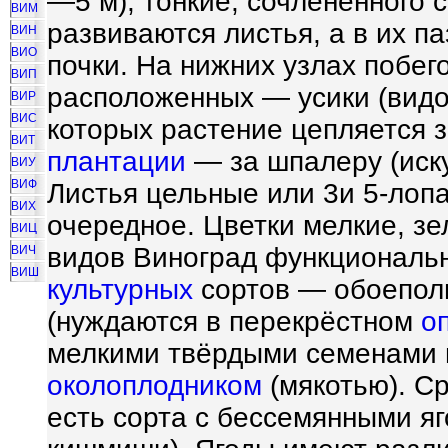
—5 м), тонкие, сочленённого 
ВИМ
развиваются листья, а в их 
ВИН
ВИО
почки. На нижних узлах побе
ВИП
расположенных — усики (вид
ВИР
ВИС
которых растение цепляется з
ВИТ
плантации
— за шпалеру (иск
ВИУ
ВИФ
Листья цельные или 3и 5-лоп
ВИХ
очередное. Цветки мелкие, зе
ВИЦ
видов Виноград функциональн
ВИЧ
ВИШ
культурных
сортов — обоепол
(нуждаются в перекрёстном
о
мелкими твёрдыми семенами 
околоплодником
(мякотью). Ср
есть сорта с бессемянными я