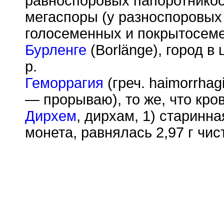
равноспоровых папоротникоо
мегаспоры (у разноспоровых
голосеменных и покрытосеме
Бурленге
(Borlänge), город в
р.
Геморрагия
(греч. haimorrhag
— прорываю), то же, что кро
Дирхем
, дирхам, 1) старинн
монета, равнялась 2,97 г чис