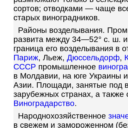
сортов; отводками — чаще все
старых виноградников.
Районы возделывания. Про
развита между 34—52° с. ш. 
граница его возделывания в о
Париж
, Льеж,
Дюссельдорф
,
СССР
промышленное
виногр
в Молдавии, на юге Украины 
Азии. Площади, занятые под 
зарубежных странах, а также 
Виноградарство
.
Народнохозяйственное
знач
в свежем и замороженном (без