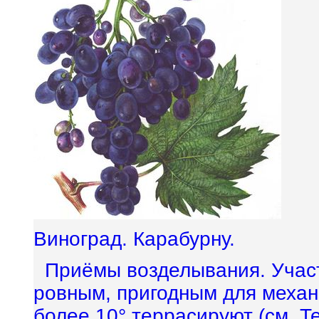
Виноград. Карабурну.
Приёмы возделывания. Участ
ровным, пригодным для механ
более 10° террасируют (см.
Т