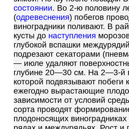
состоянии
. Во 2-ю половину 
(
одревеснения
) побегов прово
виноградники поливают. В ра
кусты до
наступления
морозов
глубокой вспашки междурядий
подрезают секаторами (пневм
— июле удаляют поверхностн
глубине 20—30 см. На 2—3-й 
которой подвязывают побеги ка
ежегодно вырастающие плодо
зависимости от условий сред
сорта проводят формирование
плодоносящих виноградниках 
рядах и междурядьях. Рост и