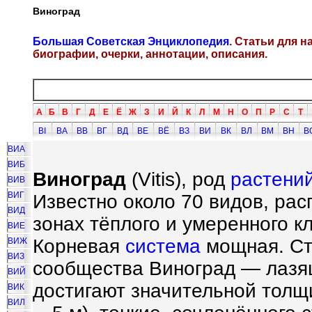
Виноград
Большая Советская Энциклопедия
. Статьи для 
биографии, очерки, аннотации, описания.
А
Б
В
Г
Д
Е
Ё
Ж
З
И
Й
К
Л
М
Н
О
П
Р
С
Т
ВI
ВА
ВВ
ВГ
ВД
ВЕ
ВЁ
ВЗ
ВИ
ВК
ВЛ
ВМ
ВН
В
ВИА
ВИБ
Виноград
(Vitis), род
растени
ВИВ
ВИГ
Известно около 70 видов, ра
ВИД
зонах тёплого и умеренного 
ВИЕ
Корневая
система
мощная. Ст
ВИЖ
ВИЗ
сообщества Виноград — лаз
ВИЙ
достигают значительной толщ
ВИК
ВИЛ