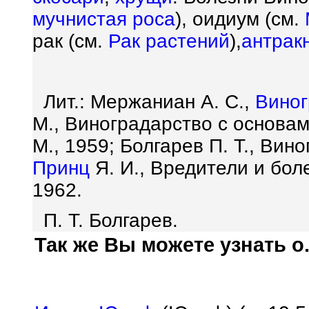
мучнистая роса
), оидиум (см.
рак (см.
Рак растений
),
антракн
Лит.: Мержаниан А. С.,
Виног
М., Виноградарство с основа
М., 1959; Болгарев П. Т., Вин
Принц
Я. И., Вредители и боле
1962.
П. Т. Болгарев.
Так же Вы можете узнать о.