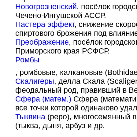
Новогрозненский
, посёлок город
Чечено-Ингушской АССР.
Пастера эффект
, снижение скор
спиртового брожения под влияни
Преображение
, посёлок городско
Приморского края РСФСР.
Ромбы
, ромбовые, калкановые (Bothida
Скалигеры
, делла Скала (Scaliger
феодальный род, правивший в Вер
Сфера (матем.)
Сфера (математич
все точки которой одинаково удал
Тыквина
(pepo), многосемянный 
(тыква, дыня, арбуз и др.