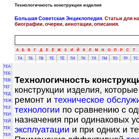
Технологичность конструкции изделия
Большая Советская Энциклопедия
. Статьи для 
биографии, очерки, аннотации, описания.
А
Б
В
Г
Д
Е
Ё
Ж
З
И
Й
К
Л
М
Н
О
П
Р
С
Т
ТА
ТБ
ТВ
ТЕ
ТЁ
ТИ
ТК
ТЛ
ТМ
ТО
ТР
ТС
ТЕА
ТЕБ
Технологичность конструкц
ТЕВ
ТЕГ
конструкции изделия, которые
ТЕД
ремонт и
техническое обслуж
ТЕЖ
технологии
по сравнению с од
ТЕЗ
ТЕИ
назначения при одинаковых ус
ТЕЙ
эксплуатации
и при одних и т
ТЕК
ТЕЛ