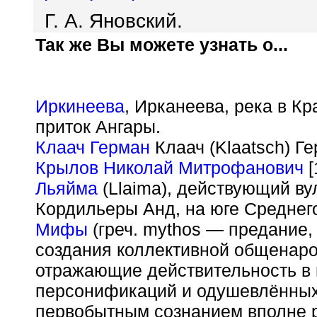
Г. А. Яновский.
Так же Вы можете узнать о...
Иркинеева
, Ирканеева, река в К
приток Ангары.
Клаач Герман
Клаач (Klaatsch) Ге
Крылов Николай Митрофанович
[
Льяйма
(Llaima), действующий ву
Кордильеры Анд, на юге Среднег
Мифы
(греч.
m
y
thos
— предание, 
создания коллективной общенар
отражающие действительность в 
персонификаций и одушевлённых
первобытным сознанием вполне 