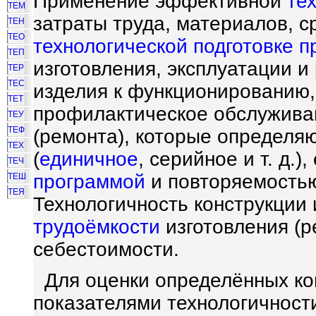
Применение эффективной
те
ТЕМ
затраты труда, материалов, с
ТЕН
ТЕО
технологической подготовке п
ТЕП
изготовления, эксплуатации и
ТЕР
ТЕС
изделия к функционированию
ТЕТ
профилактическое обслуживан
ТЕУ
ТЕФ
(ремонта), которые определя
ТЕХ
(
единичное
, серийное и т. д.),
ТЕЧ
программой
и повторяемостью
ТЕШ
ТЕЯ
Технологичность конструкции
трудоёмкости
изготовления (р
себестоимости.
Для оценки определённых ко
показателями технологичност