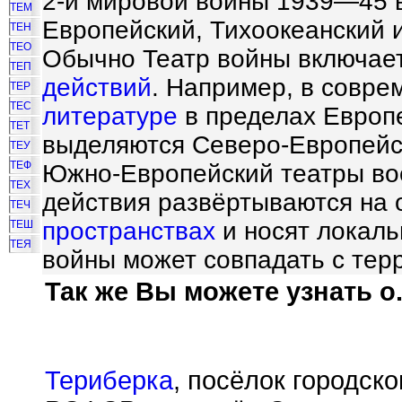
2-й мировой войны 1939—45 
ТЕМ
Европейский, Тихоокеанский 
ТЕН
ТЕО
Обычно Театр войны включае
ТЕП
действий
. Например, в совре
ТЕР
ТЕС
литературе
в пределах Европ
ТЕТ
выделяются Северо-Европейс
ТЕУ
ТЕФ
Южно-Европейский театры во
ТЕХ
действия развёртываются на 
ТЕЧ
пространствах
и носят локаль
ТЕШ
ТЕЯ
войны может совпадать с тер
Так же Вы можете узнать о.
Териберка
, посёлок городск