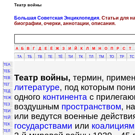
Театр войны
Большая Советская Энциклопедия
. Статьи для 
биографии, очерки, аннотации, описания.
А
Б
В
Г
Д
Е
Ё
Ж
З
И
Й
К
Л
М
Н
О
П
Р
С
Т
ТА
ТБ
ТВ
ТЕ
ТЁ
ТИ
ТК
ТЛ
ТМ
ТО
ТР
ТС
ТЕА
ТЕБ
Театр войны,
термин, примен
ТЕВ
ТЕГ
литературе
, под которым пон
ТЕД
одного
континента
с прилегаю
ТЕЖ
воздушным
пространством
, н
ТЕЗ
ТЕИ
или ведутся военные действ
ТЕЙ
государствами
или
коалициям
ТЕК
ТЕЛ