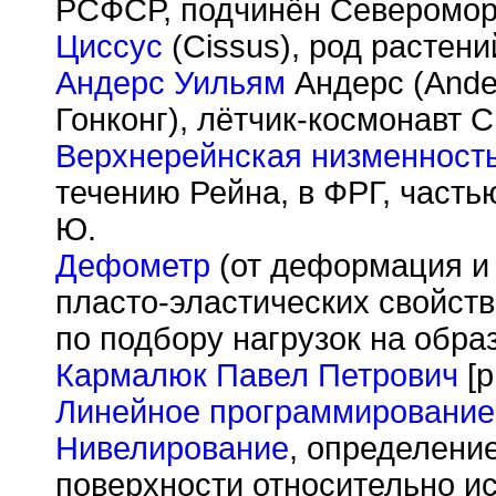
РСФСР, подчинён Североморс
Циссус
(Cissus), род растен
Андерс Уильям
Андерс (Ander
Гонконг), лётчик-космонавт 
Верхнерейнская низменност
течению Рейна, в ФРГ, част
Ю.
Дефометр
(от деформация и 
пласто-эластических свойств
по подбору нагрузок на обра
Кармалюк Павел Петрович
[р
Линейное программирование
Нивелирование
, определени
поверхности относительно ис