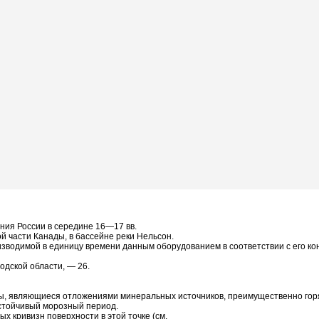
ния России в середине 16—17 вв.
й части Канады, в бассейне реки Нельсон.
оизводимой в единицу времени данным оборудованием в соответствии с его к
одской области, — 26.
ды, являющиеся отложениями минеральных источников, преимущественно гор
стойчивый морозный период.
ых кривизн поверхности в этой точке (см.