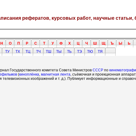
написания рефератов, курсовых работ, научные статьи, 
Н
О
П
Р
С
Т
У
Ф
Х
Ц
Ч
Ш
Щ
Ъ
Ы
Ь
ТУ
ТХ
ТЦ
ТЧ
ТШ
ТЫ
ТЬ
ТЭ
ТЮ
ТЯ
урнал Государственного комитета Совета Министров
СССР
по
кинематограф
ефильмов
(
киноплёнка
,
магнитная лента
, съёмочная и проекционная аппарат
я телевизионных изображений и т. д.). Публикует информационные и справоч