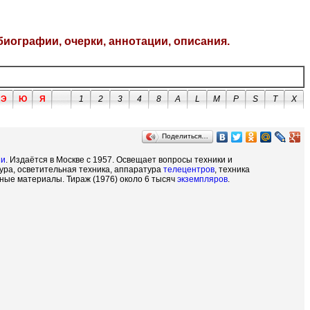
биографии, очерки, аннотации, описания.
Э
Ю
Я
1
2
3
4
8
A
L
M
P
S
T
X
Поделиться…
ии
. Издаётся в Москве с 1957. Освещает вопросы техники и
ура, осветительная техника, аппаратура
телецентров
, техника
ные материалы. Тираж (1976) около 6 тысяч
экземпляров
.