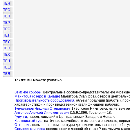
ТЕН
ТЕО
ТЕП
ТЕР
ТЕС
ТЕТ
ТЕУ
ТЕФ
ТЕХ
ТЕЧ
ТЕШ
ТЕЯ
Так же Вы можете узнать о...
Земские соборы
, центральные сословно-представительские учрежде
Манитоба (озеро в Канаде)
Манитоба (Manitoba), озеро в центрально
Производительность оборудования
, объём продукции (работы), пр
характеристикой и производственной квалификацией рабочих.
Турчанинов Николай Степанович
[1796, село Никитовка, ныне Белгор
Антонов Алексей Иннокентьевич
(15.9.1896, Гродно, — 18.
Гурунги
, народ, живущий в Центральном и Западном Непале.
Кремнистый туф
, натёчные кремнёвые, в основном опаловые, поро
Оттепель
, повышение температуры до положительных значений в у
Средняя кривизна
поверхности в данной её точке Р, полусумма главн