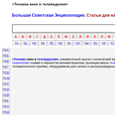
«Техника кино и телевидения»
Большая Советская Энциклопедия
. Статьи для 
А
Б
В
Г
Д
Е
Ё
Ж
З
И
Й
К
Л
М
ТА
ТБ
ТВ
ТЕ
ТЁ
ТИ
ТК
ТЛ
ТМ
ТО
ТР
ТС
ТЕА
ТЕБ
«
Техника
кино и
телевидения
»,
ежемесячный научно-технический ж
ТЕВ
технологии
съёмки и обработки киноматериалов, проекции кинои
тел
телевизионного приёма, оборудование для записи и воспроизведени
ТЕГ
ТЕД
ТЕЖ
ТЕЗ
ТЕИ
ТЕЙ
ТЕК
ТЕЛ
ТЕМ