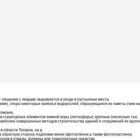
от общения с людьми; выражается в уходе в пустынные места.
 семя), спора некоторых грибов и водорослей, образующаяся из гаметы (чем на
 океана.
в структурных элементов земной коры (литосферы); крупные (несколько тыс.
аиболее совершенных методов строительства зданий и сооружений из крупн
в области Тоскана, на р.
а обратную сторону подложки кинои (фотоплёнок а также фотопластинок.
рузов в отвалы, бункеры или транспортные средства.