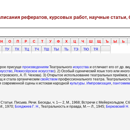
написания рефератов, курсовых работ, научные статьи, 
Н
О
П
Р
С
Т
У
Ф
Х
Ц
Ч
Ш
Щ
Ъ
Ы
Ь
ТУ
ТХ
ТЦ
ТЧ
ТШ
ТЫ
ТЬ
ТЭ
ТЮ
ТЯ
орое присуще
произведениям
Театрального
искусства
и отличает его от др. в
скусство
,
Режиссёрское искусство
). 2) Особый сценический язык того или ино
Островского, А. П. Чехова). 3) Открытое использование театральных приёмов
щ и стала органическим
свойством
профессионального театра. Театральность
я современной сцены к истокам народной
культуры
.
Импровизация
,
пантомим
, Статьи. Письма. Речи. Беседы, ч. 1— 2, М., 1968; Встречи с Мейерхольдом. С
 М., 1970;
Бояджиев Г. Н.
, Театральность и правда, М.— Л., 1945;
Берковский Н.