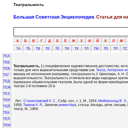
Театральность
Большая Советская Энциклопедия
. Статьи для 
А
Б
В
Г
Д
Е
Ё
Ж
З
И
Й
К
Л
М
ТА
ТБ
ТВ
ТЕ
ТЁ
ТИ
ТК
ТЛ
ТМ
ТО
ТР
ТС
ТЕА
ТЕБ
Театральность,
1) специфическое художественное достоинство, кот
ТЕВ
только для него выразительными средствами (см.
Театр
,
Актёрское и
манеру её исполнения (например, театральность У. Шекспира, А. Н. 
ТЕГ
выразительности. Театральность отличала все виды народных зрели
ТЕД
буржуазно-обывательским театром, была одной из форм приобщени
театре 2-й половине 20 в.
ТЕЖ
ТЕЗ
ТЕИ
Лит.:
Станиславский К. С.
, Собр. соч., т. 1, М., 1954;
Мейерхольд В. Э.
1959;
Таиров А. Я.
, Записки
режиссёра
, статьи, беседы, речи, письма,
ТЕЙ
театр, М., 1969.
ТЕК
ТЕЛ
ТЕМ