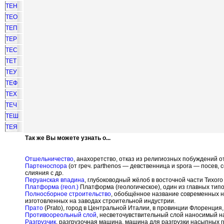
ТЕН
ТЕО
ТЕП
ТЕР
ТЕС
ТЕТ
ТЕУ
ТЕФ
ТЕХ
ТЕЧ
ТЕШ
ТЕЯ
Так же Вы можете узнать о...
Отшельничество
, анахоретство, отказ из религиозных побуждений 
Партеноспора
(от греч. parthenos — девственница и spora — посев,
слияния с др.
Перуанская впадина
, глубоководный жёлоб в восточной части Тихого
Платформа (геол.)
Платформа (геологическое), один из главных типо
Полносборное строительство
, обобщённое название современных н
изготовленных на заводах строительной индустрии.
Прато
(Prato), город в Центральной Италии, в провинции Флоренция, 
Противоореольный слой
, несветочувствительный слой наносимый н
Разгрузчик
, разгрузочная машина, машина для разгрузки насыпных г