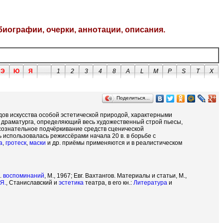
биографии, очерки, аннотации, описания.
Э
Ю
Я
1
2
3
4
8
A
L
M
P
S
T
X
Поделиться…
идов искусства особой эстетической природой, характерными
го драматурга, определяющий весь художественный строй пьесы,
, сознательное подчёркивание средств сценической
 использовалась режиссёрами начала 20 в. в борьбе с
а
,
гротеск
,
маски
и др. приёмы применяются и в реалистическом
б.
воспоминаний
, М., 1967; Евг. Вахтангов. Материалы и статьи, М.,
 Я.
, Станиславский и
эстетика
театра, в его кн.:
Литература
и