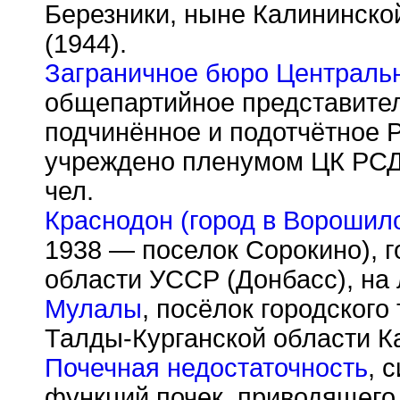
Березники, ныне Калининско
(1944).
Заграничное бюро Централь
общепартийное представител
подчинённое и подотчётное
учреждено пленумом ЦК РСДР
чел.
Краснодон (город в Ворошило
1938 — поселок Сорокино), 
области УССР (Донбасс), на 
Мулалы
, посёлок городског
Талды-Курганской области К
Почечная недостаточность
, 
функций почек, приводящего 