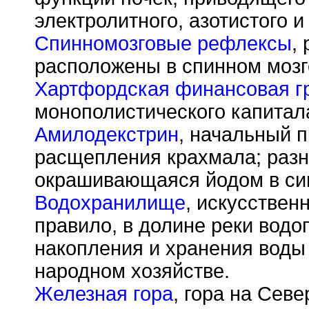
электролитного, азотистого и
Спинномозговые рефлексы
,
расположены в спинном мозг
Хартфордская финансовая г
монополистического капита
Амилодекстрин
, начальный п
расщепления крахмала; разн
окрашивающаяся йодом в син
Водохранилище
, искусствен
правило, в долине реки вод
накопления и хранения воды 
народном хозяйстве.
Железная гора
, гора на Сев