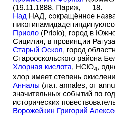
(19.11.1888, Париж, — 18.
Над
НАД, сокращённое назв
никотинамидадениндинуклео
Приоло
(Priolo), город в Южн
Сицилия, в провинции Рагуза
Старый Оскол
, город област
Старооскольского района Бе
Хлорная кислота
, HClO
, од
4
хлор имеет степень окислени
Анналы
(лат. annales, от ann
значительных событий по го
исторических повествовател
Ворожейкин Григорий Алексе