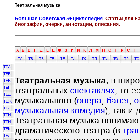
Театральная музыка
Большая Советская Энциклопедия
. Статьи для 
биографии, очерки, аннотации, описания.
А
Б
В
Г
Д
Е
Ё
Ж
З
И
Й
К
Л
М
Н
О
П
Р
С
Т
ТА
ТБ
ТВ
ТЕ
ТЁ
ТИ
ТК
ТЛ
ТМ
ТО
ТР
ТС
ТЕА
ТЕБ
Театральная музыка,
в широ
ТЕВ
ТЕГ
театральных
спектаклях
, то е
ТЕД
музыкального (
опера
,
балет
,
о
ТЕЖ
музыкальная комедия
), так и
ТЕЗ
ТЕИ
Театральная музыка понимают
ТЕЙ
драматического театра (в
тра
ТЕК
ТЕЛ