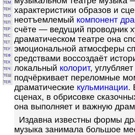
музыкальном театре музыка 
ТЕМ
характеристики образов и сц
ТЕН
ТЕО
неотъемлемый
компонент
дра
ТЕП
счёте — ведущий проводник х
ТЕР
ТЕС
драматическом театре она сп
ТЕТ
эмоциональной атмосферы спе
ТЕУ
ТЕФ
средствами воссоздаёт истор
ТЕХ
локальный
колорит
, углубляе
ТЕЧ
подчёркивает переломные мо
ТЕШ
ТЕЯ
драматические
кульминации
.
сценах, в обрисовке сказочны
она выполняет и важную драм
Издавна известны формы др
музыка занимала большое ме