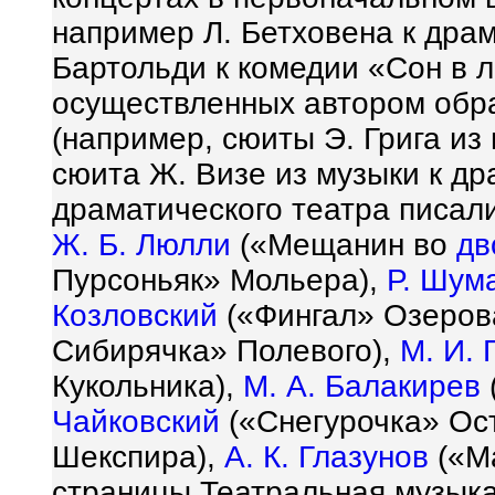
например Л. Бетховена к дра
Бартольди к комедии «Сон в 
осуществленных автором обра
(например, сюиты Э. Грига из
сюита Ж. Визе из музыки к др
драматического театра писали
Ж. Б. Люлли
(«Мещанин во
дв
Пурсоньяк» Мольера),
Р. Шум
Козловский
(«Фингал» Озеров
Сибирячка» Полевого),
М. И. 
Кукольника),
М. А. Балакирев
Чайковский
(«Снегурочка» Ост
Шекспира),
А. К. Глазунов
(«М
страницы Театральная музыка