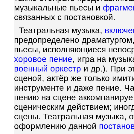
музыкальные пьесы и
фрагме
связанных с постановкой.
Театральная музыка,
включе
предопределено драматургом
пьесы, исполняющиеся непоср
хоровое пение
, игра на музы
военный оркестр
и др.). При 
сценой, актёр же только имит
инструменте и даже пение. Ч
пению на сцене аккомпанируе
сценическим действием; иногд
сцены. Театральная музыка, 
оформлению данной
постано