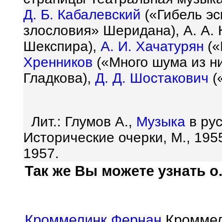
Д. Б. Кабалевский
(«Гибель эс
злословия» Шеридана), А. А. 
Шекспира),
А. И. Хачатурян
(«
Хренников
(«Много шума из н
Гладкова),
Д. Д. Шостакович
(
Лит.: Глумов А.,
Музыка
в рус
Исторические очерки, М., 1955; 
1957.
Так же Вы можете узнать о.
Кроммелинк Фернан
Кроммел