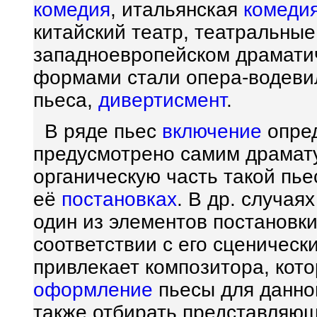
комедия
, итальянская
комедия
китайский театр, театральные
западноевропейском драмат
формами стали опера-водевил
пьеса,
дивертисмент
.
В ряде пьес
включение
опре
предусмотрено самим драмату
органическую часть такой пье
её
постановках
. В др. случая
один из элементов постановк
соответствии с его сценичес
привлекает композитора, кот
оформление
пьесы для данно
также отбирать представляю