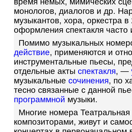
время немых, мимических сце
монологов, диалогов и др. На
музыкантов, хора, оркестра в
оформления спектакля часто 
Помимо музыкальных номеро
действие
, применяются и отн
инструментальные пьесы, п
отдельные акты
спектакля
, —
музыкальные
сочинения
, по 
тесно связанные с данной пь
программной
музыки.
Многие номера Театральная
композиторами, живут и само
концертах в первоначальном 